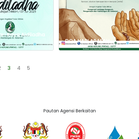
ri Raya Aidiladha
DOA HARI ARAFAH
2
3
4
5
Pautan Agensi Berkaitan