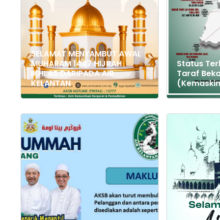
SELAMAT MENYAMBUT AWAL
MUHARAM 1447 HIJRAH
Status Terk
IKHLAS DARIPADA AIR
Taraf Beka
KELANTAN
(Kemaskini