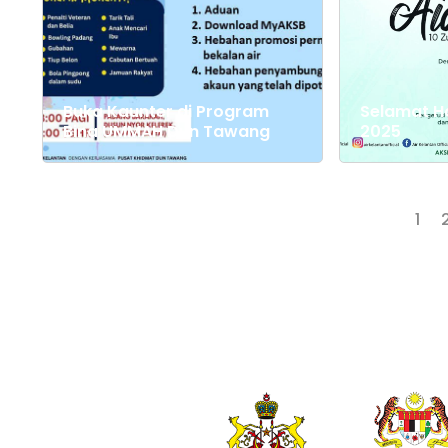
Buka Kaunter di Program
Selamat Ha
Bina UMMAH Dun Tawang
2025
1