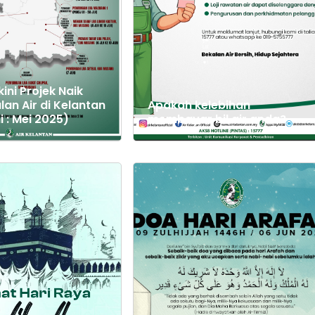
ini Projek Naik
lan Air di Kelantan
Apakah kelebihan
 : Mei 2025)
membayar bil air anda?