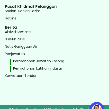
Pusat Khidmat Pelanggan
Soalan-Soalan Lazim
Hotline
Berita
Aktiviti Semasa
Buletin AKSB
Notis Gangguan Air
Penjawatan
Permohonan Jawatan Kosong
Permohonan Latihan Industri
Kenyataan Tender