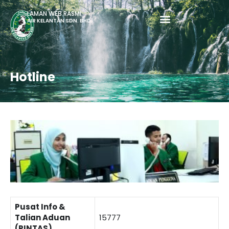
LAMAN WEB RASMI
AIR KELANTAN SDN. BHD.
Hotline
Pusat Info &
Talian Aduan
15777
(PINTAS)