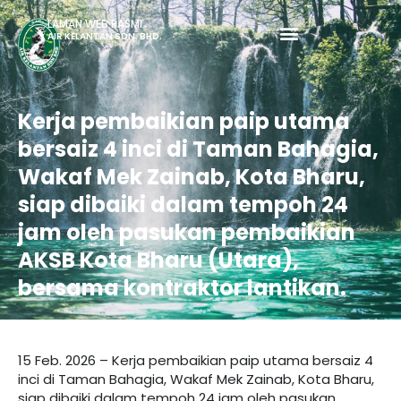
LAMAN WEB RASMI
AIR KELANTAN SDN. BHD.
Kerja pembaikian paip utama
bersaiz 4 inci di Taman Bahagia,
Wakaf Mek Zainab, Kota Bharu,
siap dibaiki dalam tempoh 24
jam oleh pasukan pembaikian
AKSB Kota Bharu (Utara),
bersama kontraktor lantikan.
15 Feb. 2026 – Kerja pembaikian paip utama bersaiz 4
inci di Taman Bahagia, Wakaf Mek Zainab, Kota Bharu,
siap dibaiki dalam tempoh 24 jam oleh pasukan