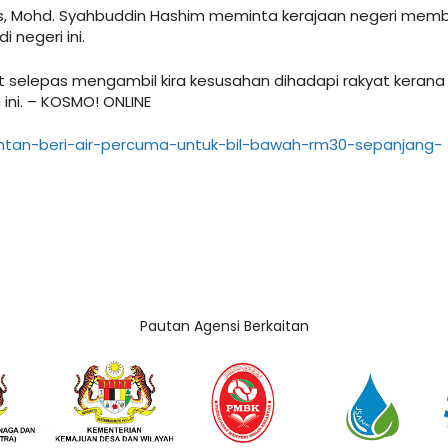
as, Mohd. Syahbuddin Hashim meminta kerajaan negeri memb
negeri ini.
elepas mengambil kira kesusahan dihadapi rakyat kerana
ini. – KOSMO! ONLINE
ntan-beri-air-percuma-untuk-bil-bawah-rm30-sepanjang-
Pautan Agensi Berkaitan