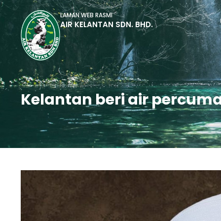
LAMAN WEB RASMI
AIR KELANTAN SDN. BHD.
Kelantan beri air percu