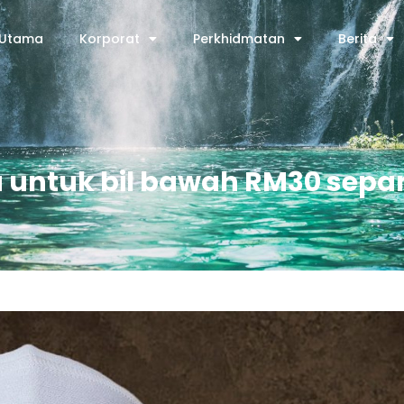
Utama
Korporat
Perkhidmatan
Berita
ma untuk bil bawah RM30 se