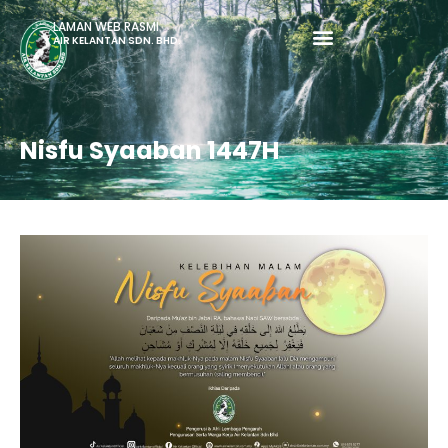
LAMAN WEB RASMI
AIR KELANTAN SDN. BHD.
Nisfu Syaaban 1447H